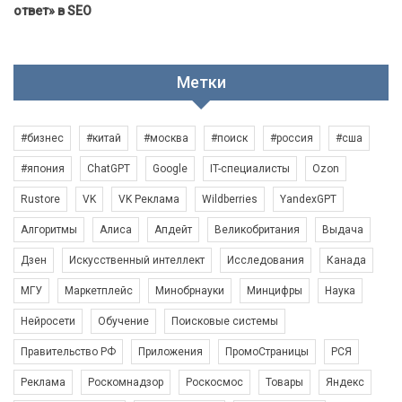
ответ» в SEO
Метки
#бизнес
#китай
#москва
#поиск
#россия
#сша
#япония
ChatGPT
Google
IT-специалисты
Ozon
Rustore
VK
VK Реклама
Wildberries
YandexGPT
Алгоритмы
Алиса
Апдейт
Великобритания
Выдача
Дзен
Искусственный интеллект
Исследования
Канада
МГУ
Маркетплейс
Минобрнауки
Минцифры
Наука
Нейросети
Обучение
Поисковые системы
Правительство РФ
Приложения
ПромоСтраницы
РСЯ
Реклама
Роскомнадзор
Роскосмос
Товары
Яндекс