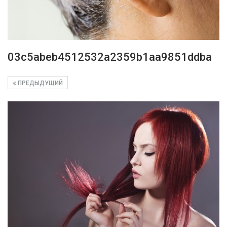
03c5abeb4512532a2359b1aa9851ddba
ПРЕДЫДУЩИЙ