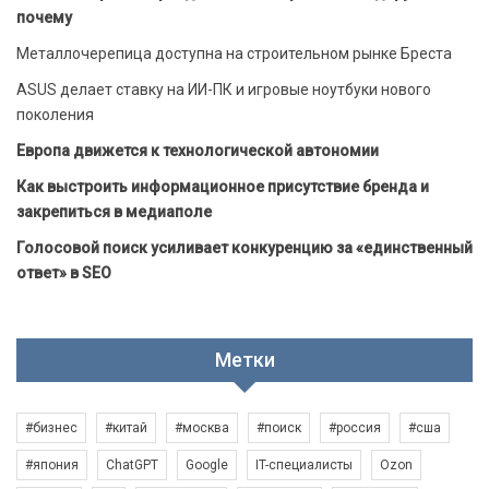
почему
Металлочерепица доступна на строительном рынке Бреста
ASUS делает ставку на ИИ-ПК и игровые ноутбуки нового
поколения
Европа движется к технологической автономии
Как выстроить информационное присутствие бренда и
закрепиться в медиаполе
Голосовой поиск усиливает конкуренцию за «единственный
ответ» в SEO
Метки
#бизнес
#китай
#москва
#поиск
#россия
#сша
#япония
ChatGPT
Google
IT-специалисты
Ozon