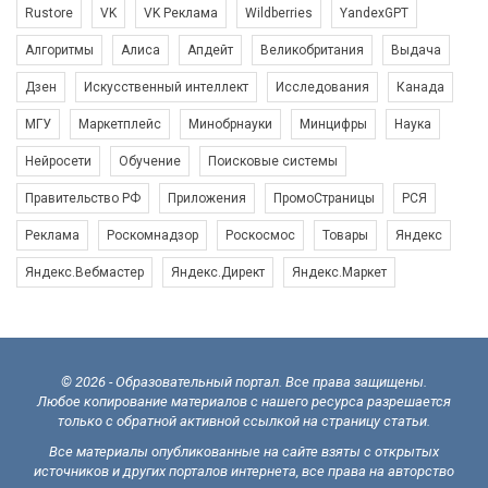
Rustore
VK
VK Реклама
Wildberries
YandexGPT
Алгоритмы
Алиса
Апдейт
Великобритания
Выдача
Дзен
Искусственный интеллект
Исследования
Канада
МГУ
Маркетплейс
Минобрнауки
Минцифры
Наука
Нейросети
Обучение
Поисковые системы
Правительство РФ
Приложения
ПромоСтраницы
РСЯ
Реклама
Роскомнадзор
Роскосмос
Товары
Яндекс
Яндекс.Вебмастер
Яндекс.Директ
Яндекс.Маркет
© 2026 - Образовательный портал. Все права защищены.
Любое копирование материалов с нашего ресурса разрешается
только с обратной активной ссылкой на страницу статьи.
Все материалы опубликованные на сайте взяты с открытых
источников и других порталов интернета, все права на авторство