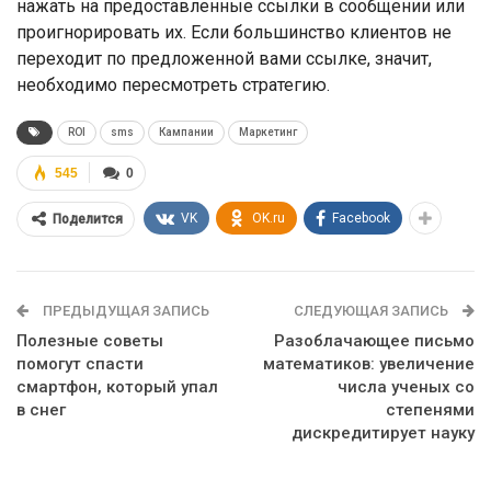
нажать на предоставленные ссылки в сообщении или
проигнорировать их. Если большинство клиентов не
переходит по предложенной вами ссылке, значит,
необходимо пересмотреть стратегию.
ROI
sms
Кампании
Маркетинг
545
0
VK
OK.ru
Facebook
Поделится
ПРЕДЫДУЩАЯ ЗАПИСЬ
СЛЕДУЮЩАЯ ЗАПИСЬ
Полезные советы
Разоблачающее письмо
помогут спасти
математиков: увеличение
смартфон, который упал
числа ученых со
в снег
степенями
дискредитирует науку