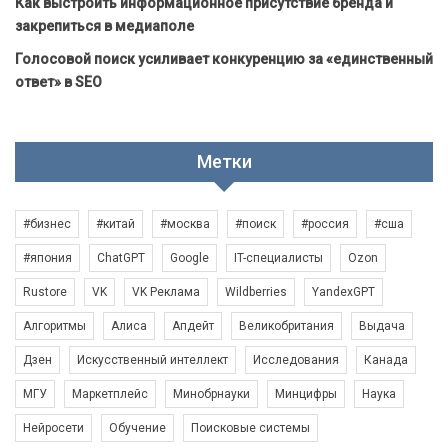
Как выстроить информационное присутствие бренда и
закрепиться в медиаполе
Голосовой поиск усиливает конкуренцию за «единственный
ответ» в SEO
Метки
#бизнес
#китай
#москва
#поиск
#россия
#сша
#япония
ChatGPT
Google
IT-специалисты
Ozon
Rustore
VK
VK Реклама
Wildberries
YandexGPT
Алгоритмы
Алиса
Апдейт
Великобритания
Выдача
Дзен
Искусственный интеллект
Исследования
Канада
МГУ
Маркетплейс
Минобрнауки
Минцифры
Наука
Нейросети
Обучение
Поисковые системы