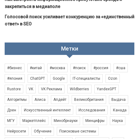
закрепиться в медиаполе
Голосовой поиск усиливает конкуренцию за «единственный
ответ» в SEO
Метки
#бизнес
#китай
#москва
#поиск
#россия
#сша
#япония
ChatGPT
Google
IT-специалисты
Ozon
Rustore
VK
VK Реклама
Wildberries
YandexGPT
Алгоритмы
Алиса
Апдейт
Великобритания
Выдача
Дзен
Искусственный интеллект
Исследования
Канада
МГУ
Маркетплейс
Минобрнауки
Минцифры
Наука
Нейросети
Обучение
Поисковые системы