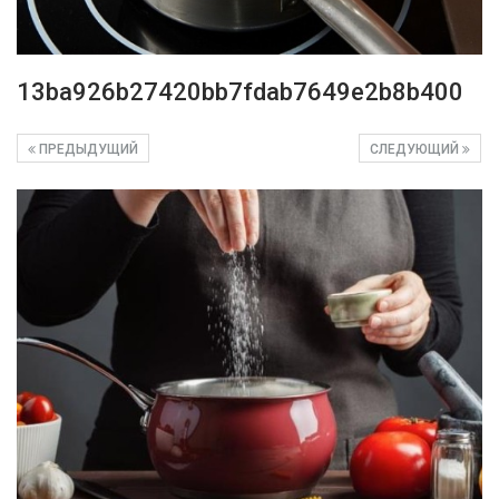
13ba926b27420bb7fdab7649e2b8b400
ПРЕДЫДУЩИЙ
СЛЕДУЮЩИЙ