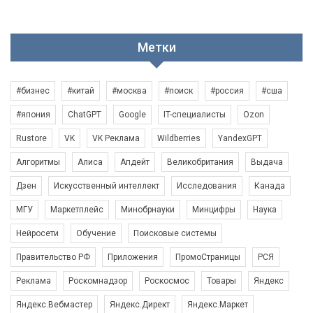
Метки
#бизнес
#китай
#москва
#поиск
#россия
#сша
#япония
ChatGPT
Google
IT-специалисты
Ozon
Rustore
VK
VK Реклама
Wildberries
YandexGPT
Алгоритмы
Алиса
Апдейт
Великобритания
Выдача
Дзен
Искусственный интеллект
Исследования
Канада
МГУ
Маркетплейс
Минобрнауки
Минцифры
Наука
Нейросети
Обучение
Поисковые системы
Правительство РФ
Приложения
ПромоСтраницы
РСЯ
Реклама
Роскомнадзор
Роскосмос
Товары
Яндекс
Яндекс.Вебмастер
Яндекс.Директ
Яндекс.Маркет