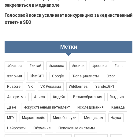
закрепиться в медиаполе
Голосовой поиск усиливает конкуренцию за «единственный
ответ» в SEO
Метки
#бизнес
#китай
#москва
#поиск
#россия
#сша
#япония
ChatGPT
Google
IT-специалисты
Ozon
Rustore
VK
VK Реклама
Wildberries
YandexGPT
Алгоритмы
Алиса
Апдейт
Великобритания
Выдача
Дзен
Искусственный интеллект
Исследования
Канада
МГУ
Маркетплейс
Минобрнауки
Минцифры
Наука
Нейросети
Обучение
Поисковые системы