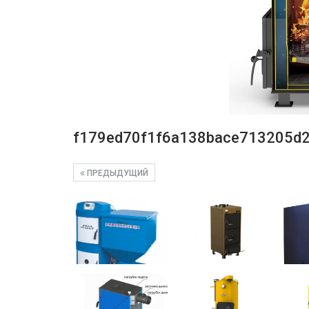
f179ed70f1f6a138bace713205d
ПРЕДЫДУЩИЙ