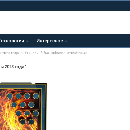
Технологии
Интересное
 2023 года
f179ed70f1f6a138bace713205d29046
ы 2023 года"