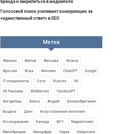
бренда и закрепиться в медиаполе
Голосовой поиск усиливает конкуренцию за
«единственный ответ» в SEO
Метки
#бизнес
#китай
#москва
#поиск
#россия
#сша
#япония
ChatGPT
Google
IT-специалисты
Ozon
Rustore
VK
VK Реклама
Wildberries
YandexGPT
Алгоритмы
Алиса
Апдейт
Великобритания
Выдача
Дзен
Искусственный интеллект
Исследования
Канада
МГУ
Маркетплейс
Минобрнауки
Минцифры
Наука
Нейросети