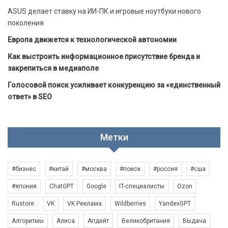
ASUS делает ставку на ИИ-ПК и игровые ноутбуки нового
поколения
Европа движется к технологической автономии
Как выстроить информационное присутствие бренда и
закрепиться в медиаполе
Голосовой поиск усиливает конкуренцию за «единственный
ответ» в SEO
Метки
#бизнес
#китай
#москва
#поиск
#россия
#сша
#япония
ChatGPT
Google
IT-специалисты
Ozon
Rustore
VK
VK Реклама
Wildberries
YandexGPT
Алгоритмы
Алиса
Апдейт
Великобритания
Выдача