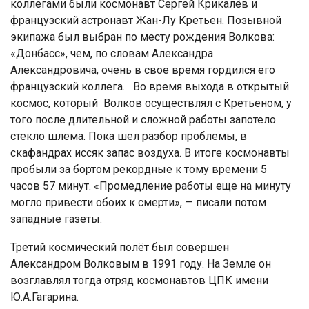
коллегами были космонавт Сергей Крикалёв и
французский астронавт Жан-Лу Кретьен. Позывной
экипажа был выбран по месту рождения Волкова:
«Донбасс», чем, по словам Александра
Александровича, очень в свое время гордился его
французский коллега. Во время выхода в открытый
космос, который Волков осуществлял с Кретьеном, у
того после длительной и сложной работы запотело
стекло шлема. Пока шел разбор проблемы, в
скафандрах иссяк запас воздуха. В итоге космонавты
пробыли за бортом рекордные к тому времени 5
часов 57 минут. «Промедление работы еще на минуту
могло привести обоих к смерти», — писали потом
западные газеты.
Третий космический полёт был совершен
Александром Волковым в 1991 году. На Земле он
возглавлял тогда отряд космонавтов ЦПК имени
Ю.А.Гагарина.