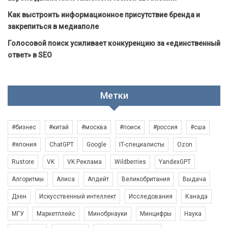
Как выстроить информационное присутствие бренда и
закрепиться в медиаполе
Голосовой поиск усиливает конкуренцию за «единственный
ответ» в SEO
Метки
#бизнес
#китай
#москва
#поиск
#россия
#сша
#япония
ChatGPT
Google
IT-специалисты
Ozon
Rustore
VK
VK Реклама
Wildberries
YandexGPT
Алгоритмы
Алиса
Апдейт
Великобритания
Выдача
Дзен
Искусственный интеллект
Исследования
Канада
МГУ
Маркетплейс
Минобрнауки
Минцифры
Наука