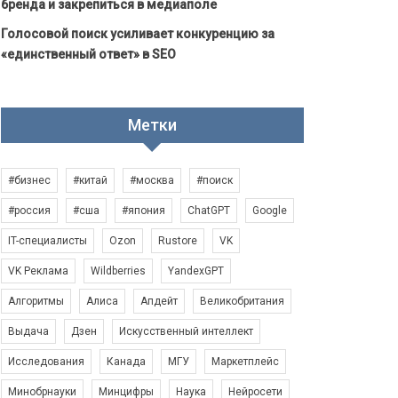
бренда и закрепиться в медиаполе
Голосовой поиск усиливает конкуренцию за
«единственный ответ» в SEO
Метки
#бизнес
#китай
#москва
#поиск
#россия
#сша
#япония
ChatGPT
Google
IT-специалисты
Ozon
Rustore
VK
VK Реклама
Wildberries
YandexGPT
Алгоритмы
Алиса
Апдейт
Великобритания
Выдача
Дзен
Искусственный интеллект
Исследования
Канада
МГУ
Маркетплейс
Минобрнауки
Минцифры
Наука
Нейросети