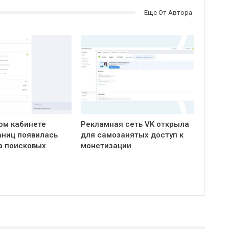
Еще От Автора
ом кабинете
Рекламная сеть VK открыла
ниц появилась
для самозанятых доступ к
а поисковых
монетизации