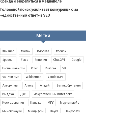
бренда и закрепиться в медиаполе
Голосовой поиск усиливает конкуренцию за
«единственный ответ» в SEO
Метки
#бизнес
#китай
#москва
#поиск
#россия
#сша
#япония
ChatGPT
Google
IT-специалисты
Ozon
Rustore
VK
VK Реклама
Wildberries
YandexGPT
Алгоритмы
Алиса
Апдейт
Великобритания
Выдача
Дзен
Искусственный интеллект
Исследования
Канада
МГУ
Маркетплейс
Минобрнауки
Минцифры
Наука
Нейросети