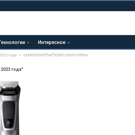
Технологии
Интересное
2023 года
e28900f50d7f9af7b2867c360310890e
2023 года"