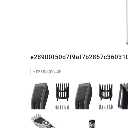
e28900f50d7f9af7b2867c36031
ПРЕДЫДУЩИЙ