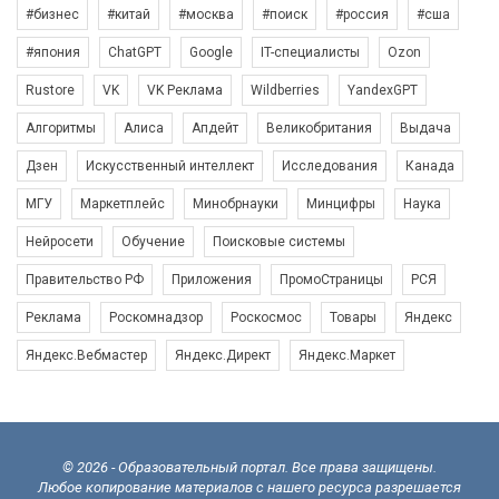
#бизнес
#китай
#москва
#поиск
#россия
#сша
#япония
ChatGPT
Google
IT-специалисты
Ozon
Rustore
VK
VK Реклама
Wildberries
YandexGPT
Алгоритмы
Алиса
Апдейт
Великобритания
Выдача
Дзен
Искусственный интеллект
Исследования
Канада
МГУ
Маркетплейс
Минобрнауки
Минцифры
Наука
Нейросети
Обучение
Поисковые системы
Правительство РФ
Приложения
ПромоСтраницы
РСЯ
Реклама
Роскомнадзор
Роскосмос
Товары
Яндекс
Яндекс.Вебмастер
Яндекс.Директ
Яндекс.Маркет
© 2026 - Образовательный портал. Все права защищены.
Любое копирование материалов с нашего ресурса разрешается