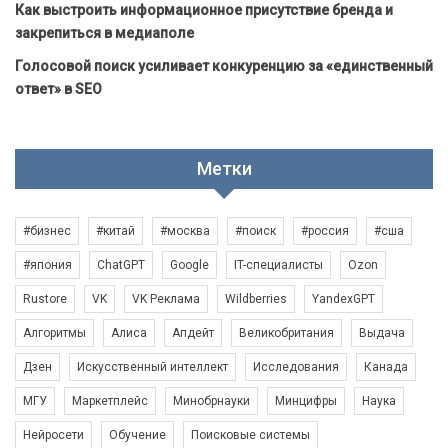
Как выстроить информационное присутствие бренда и
закрепиться в медиаполе
Голосовой поиск усиливает конкуренцию за «единственный
ответ» в SEO
Метки
#бизнес
#китай
#москва
#поиск
#россия
#сша
#япония
ChatGPT
Google
IT-специалисты
Ozon
Rustore
VK
VK Реклама
Wildberries
YandexGPT
Алгоритмы
Алиса
Апдейт
Великобритания
Выдача
Дзен
Искусственный интеллект
Исследования
Канада
МГУ
Маркетплейс
Минобрнауки
Минцифры
Наука
Нейросети
Обучение
Поисковые системы