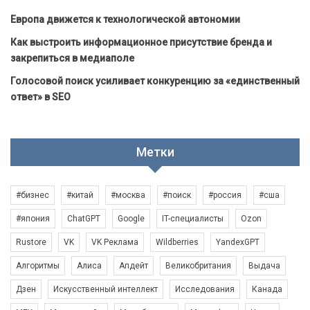
Европа движется к технологической автономии
Как выстроить информационное присутствие бренда и
закрепиться в медиаполе
Голосовой поиск усиливает конкуренцию за «единственный
ответ» в SEO
Метки
#бизнес
#китай
#москва
#поиск
#россия
#сша
#япония
ChatGPT
Google
IT-специалисты
Ozon
Rustore
VK
VK Реклама
Wildberries
YandexGPT
Алгоритмы
Алиса
Апдейт
Великобритания
Выдача
Дзен
Искусственный интеллект
Исследования
Канада