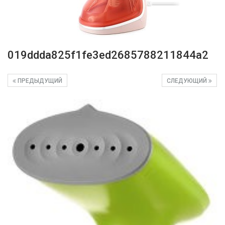
019ddda825f1fe3ed2685788211844a2
ПРЕДЫДУЩИЙ
СЛЕДУЮЩИЙ