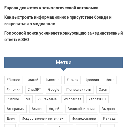
Европа движется к технологической автономии
Как выстроить информационное присутствие бренда и
закрепиться в медиаполе
Голосовой поиск усиливает конкуренцию за «единственный
ответ» в SEO
Метки
#бизнес
#китай
#москва
#поиск
#россия
#сша
#япония
ChatGPT
Google
IT-специалисты
Ozon
Rustore
VK
VK Реклама
Wildberries
YandexGPT
Алгоритмы
Алиса
Апдейт
Великобритания
Выдача
Дзен
Искусственный интеллект
Исследования
Канада