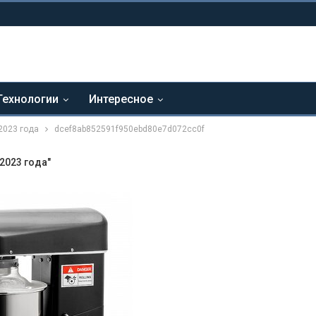
Технологии
Интересное
2023 года
dcef8ab852591f950ebd80e7d072cc0f
2023 года"