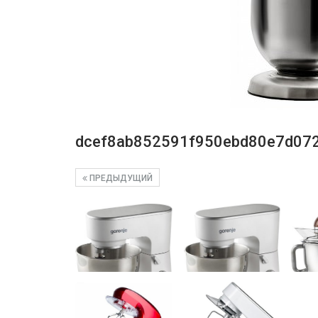
dcef8ab852591f950ebd80e7d07
ПРЕДЫДУЩИЙ