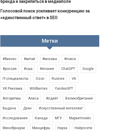
бренда и закрепиться в медиаполе
Голосовой поиск усиливает конкуренцию за
«единственный ответ» в SEO
Метки
#бизнес
#китай
#москва
#поиск
#россия
#сша
#япония
ChatGPT
Google
IT-специалисты
Ozon
Rustore
VK
VK Реклама
Wildberries
YandexGPT
Алгоритмы
Алиса
Апдейт
Великобритания
Выдача
Дзен
Искусственный интеллект
Исследования
Канада
МГУ
Маркетплейс
Минобрнауки
Минцифры
Наука
Нейросети