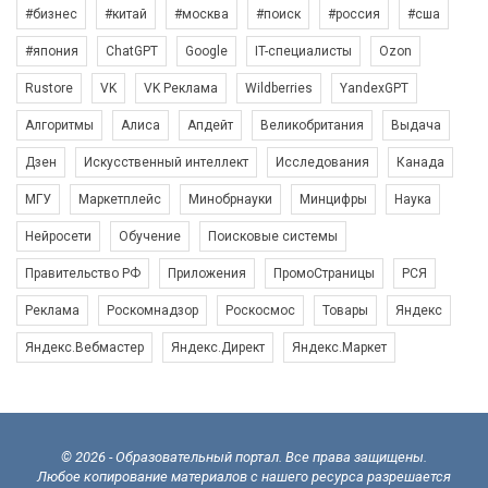
#бизнес
#китай
#москва
#поиск
#россия
#сша
#япония
ChatGPT
Google
IT-специалисты
Ozon
Rustore
VK
VK Реклама
Wildberries
YandexGPT
Алгоритмы
Алиса
Апдейт
Великобритания
Выдача
Дзен
Искусственный интеллект
Исследования
Канада
МГУ
Маркетплейс
Минобрнауки
Минцифры
Наука
Нейросети
Обучение
Поисковые системы
Правительство РФ
Приложения
ПромоСтраницы
РСЯ
Реклама
Роскомнадзор
Роскосмос
Товары
Яндекс
Яндекс.Вебмастер
Яндекс.Директ
Яндекс.Маркет
© 2026 - Образовательный портал. Все права защищены.
Любое копирование материалов с нашего ресурса разрешается