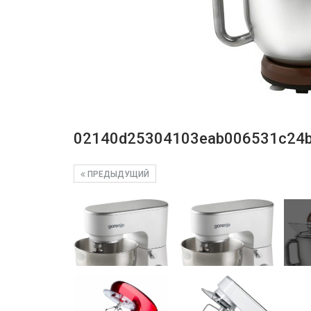
02140d25304103eab006531c24
ПРЕДЫДУЩИЙ