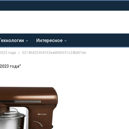
Технологии
Интересное
2023 года
02140d25304103eab006531c24bd57ee
2023 года"