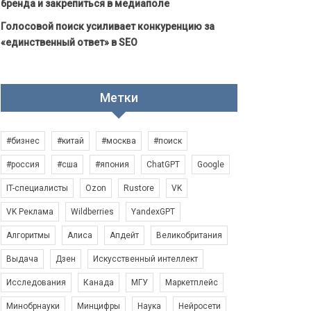
бренда и закрепиться в медиаполе
Голосовой поиск усиливает конкуренцию за
«единственный ответ» в SEO
Метки
#бизнес
#китай
#москва
#поиск
#россия
#сша
#япония
ChatGPT
Google
IT-специалисты
Ozon
Rustore
VK
VK Реклама
Wildberries
YandexGPT
Алгоритмы
Алиса
Апдейт
Великобритания
Выдача
Дзен
Искусственный интеллект
Исследования
Канада
МГУ
Маркетплейс
Минобрнауки
Минцифры
Наука
Нейросети