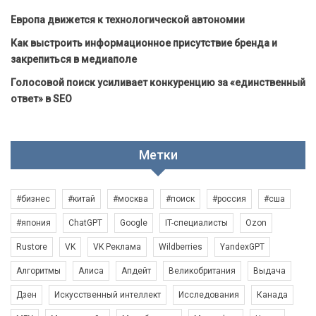
Европа движется к технологической автономии
Как выстроить информационное присутствие бренда и
закрепиться в медиаполе
Голосовой поиск усиливает конкуренцию за «единственный
ответ» в SEO
Метки
#бизнес
#китай
#москва
#поиск
#россия
#сша
#япония
ChatGPT
Google
IT-специалисты
Ozon
Rustore
VK
VK Реклама
Wildberries
YandexGPT
Алгоритмы
Алиса
Апдейт
Великобритания
Выдача
Дзен
Искусственный интеллект
Исследования
Канада