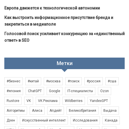
Европа движется к технологической автономии
Как выстроить информационное присутствие бренда и
закрепиться в медиаполе
Голосовой поиск усиливает конкуренцию за «единственный
ответ» в SEO
Метки
#бизнес
#китай
#москва
#поиск
#россия
#сша
#япония
ChatGPT
Google
IT-специалисты
Ozon
Rustore
VK
VK Реклама
Wildberries
YandexGPT
Алгоритмы
Алиса
Апдейт
Великобритания
Выдача
Дзен
Искусственный интеллект
Исследования
Канада