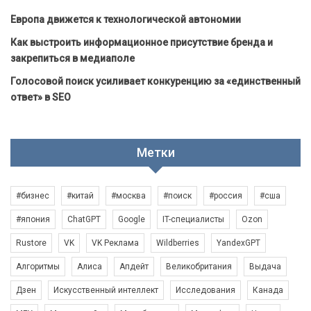
Европа движется к технологической автономии
Как выстроить информационное присутствие бренда и
закрепиться в медиаполе
Голосовой поиск усиливает конкуренцию за «единственный
ответ» в SEO
Метки
#бизнес
#китай
#москва
#поиск
#россия
#сша
#япония
ChatGPT
Google
IT-специалисты
Ozon
Rustore
VK
VK Реклама
Wildberries
YandexGPT
Алгоритмы
Алиса
Апдейт
Великобритания
Выдача
Дзен
Искусственный интеллект
Исследования
Канада