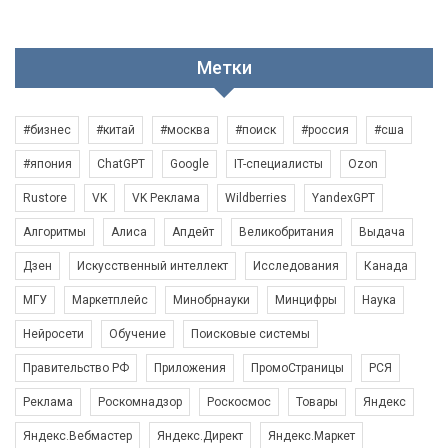
Метки
#бизнес
#китай
#москва
#поиск
#россия
#сша
#япония
ChatGPT
Google
IT-специалисты
Ozon
Rustore
VK
VK Реклама
Wildberries
YandexGPT
Алгоритмы
Алиса
Апдейт
Великобритания
Выдача
Дзен
Искусственный интеллект
Исследования
Канада
МГУ
Маркетплейс
Минобрнауки
Минцифры
Наука
Нейросети
Обучение
Поисковые системы
Правительство РФ
Приложения
ПромоСтраницы
РСЯ
Реклама
Роскомнадзор
Роскосмос
Товары
Яндекс
Яндекс.Вебмастер
Яндекс.Директ
Яндекс.Маркет