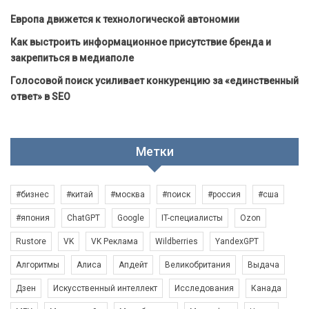
Европа движется к технологической автономии
Как выстроить информационное присутствие бренда и
закрепиться в медиаполе
Голосовой поиск усиливает конкуренцию за «единственный
ответ» в SEO
Метки
#бизнес
#китай
#москва
#поиск
#россия
#сша
#япония
ChatGPT
Google
IT-специалисты
Ozon
Rustore
VK
VK Реклама
Wildberries
YandexGPT
Алгоритмы
Алиса
Апдейт
Великобритания
Выдача
Дзен
Искусственный интеллект
Исследования
Канада