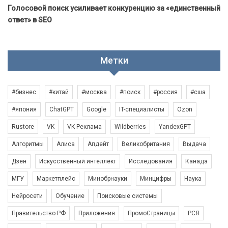
Голосовой поиск усиливает конкуренцию за «единственный
ответ» в SEO
Метки
#бизнес
#китай
#москва
#поиск
#россия
#сша
#япония
ChatGPT
Google
IT-специалисты
Ozon
Rustore
VK
VK Реклама
Wildberries
YandexGPT
Алгоритмы
Алиса
Апдейт
Великобритания
Выдача
Дзен
Искусственный интеллект
Исследования
Канада
МГУ
Маркетплейс
Минобрнауки
Минцифры
Наука
Нейросети
Обучение
Поисковые системы
Правительство РФ
Приложения
ПромоСтраницы
РСЯ