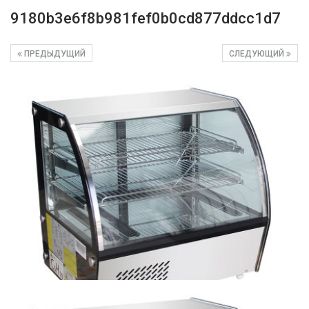
9180b3e6f8b981fef0b0cd877ddcc1d7
ПРЕДЫДУЩИЙ
СЛЕДУЮЩИЙ