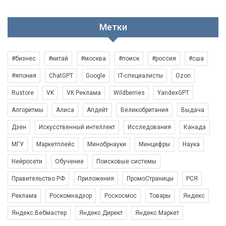
Метки
#бизнес
#китай
#москва
#поиск
#россия
#сша
#япония
ChatGPT
Google
IT-специалисты
Ozon
Rustore
VK
VK Реклама
Wildberries
YandexGPT
Алгоритмы
Алиса
Апдейт
Великобритания
Выдача
Дзен
Искусственный интеллект
Исследования
Канада
МГУ
Маркетплейс
Минобрнауки
Минцифры
Наука
Нейросети
Обучение
Поисковые системы
Правительство РФ
Приложения
ПромоСтраницы
РСЯ
Реклама
Роскомнадзор
Роскосмос
Товары
Яндекс
Яндекс.Вебмастер
Яндекс.Директ
Яндекс.Маркет