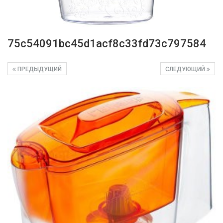
75c54091bc45d1acf8c33fd73c797584
ПРЕДЫДУЩИЙ
СЛЕДУЮЩИЙ