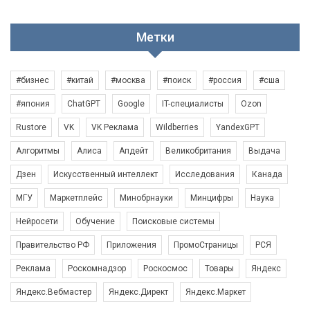
Метки
#бизнес
#китай
#москва
#поиск
#россия
#сша
#япония
ChatGPT
Google
IT-специалисты
Ozon
Rustore
VK
VK Реклама
Wildberries
YandexGPT
Алгоритмы
Алиса
Апдейт
Великобритания
Выдача
Дзен
Искусственный интеллект
Исследования
Канада
МГУ
Маркетплейс
Минобрнауки
Минцифры
Наука
Нейросети
Обучение
Поисковые системы
Правительство РФ
Приложения
ПромоСтраницы
РСЯ
Реклама
Роскомнадзор
Роскосмос
Товары
Яндекс
Яндекс.Вебмастер
Яндекс.Директ
Яндекс.Маркет