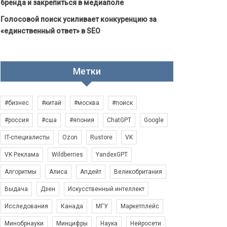
бренда и закрепиться в медиаполе
Голосовой поиск усиливает конкуренцию за
«единственный ответ» в SEO
Метки
#бизнес
#китай
#москва
#поиск
#россия
#сша
#япония
ChatGPT
Google
IT-специалисты
Ozon
Rustore
VK
VK Реклама
Wildberries
YandexGPT
Алгоритмы
Алиса
Апдейт
Великобритания
Выдача
Дзен
Искусственный интеллект
Исследования
Канада
МГУ
Маркетплейс
Минобрнауки
Минцифры
Наука
Нейросети