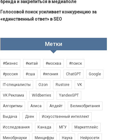
бренда и закрепиться в медиаполе
Голосовой поиск усиливает конкуренцию за
«единственный ответ» в SEO
Метки
#бизнес
#китай
#москва
#поиск
#россия
#сша
#япония
ChatGPT
Google
IT-специалисты
Ozon
Rustore
VK
VK Реклама
Wildberries
YandexGPT
Алгоритмы
Алиса
Апдейт
Великобритания
Выдача
Дзен
Искусственный интеллект
Исследования
Канада
МГУ
Маркетплейс
Минобрнауки
Минцифры
Наука
Нейросети