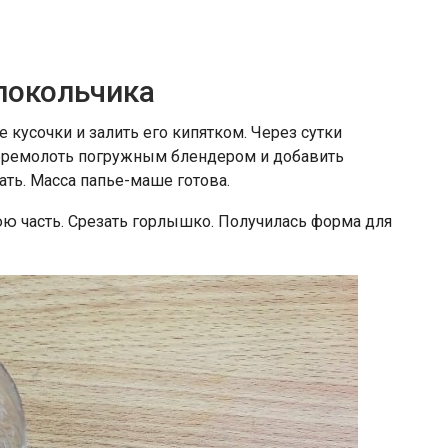
локольчика
 кусочки и залить его кипятком. Через сутки
еремолоть погружным блендером и добавить
ть. Масса папье-маше готова.
юю часть. Срезать горлышко. Получилась форма для