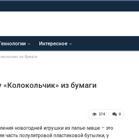
Технологии
Интересное
локольчик» из бумаги
у «Колокольчик» из бумаги
374
0
ления новогодней игрушки из папье-маше – это
я часть полулитровой пластиковой бутылки, у