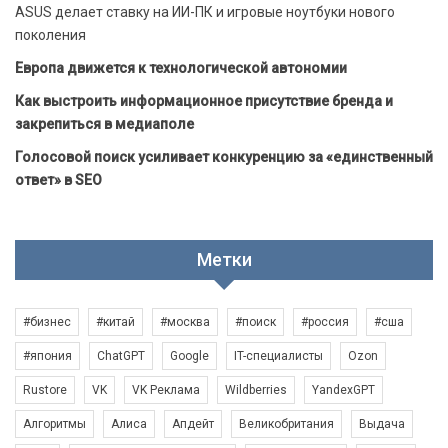
ASUS делает ставку на ИИ-ПК и игровые ноутбуки нового
поколения
Европа движется к технологической автономии
Как выстроить информационное присутствие бренда и
закрепиться в медиаполе
Голосовой поиск усиливает конкуренцию за «единственный
ответ» в SEO
Метки
#бизнес
#китай
#москва
#поиск
#россия
#сша
#япония
ChatGPT
Google
IT-специалисты
Ozon
Rustore
VK
VK Реклама
Wildberries
YandexGPT
Алгоритмы
Алиса
Апдейт
Великобритания
Выдача