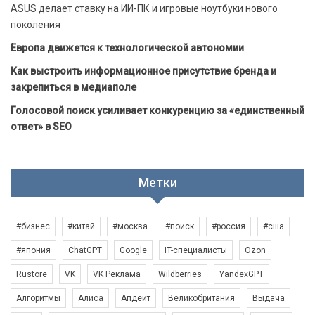
ASUS делает ставку на ИИ-ПК и игровые ноутбуки нового
поколения
Европа движется к технологической автономии
Как выстроить информационное присутствие бренда и
закрепиться в медиаполе
Голосовой поиск усиливает конкуренцию за «единственный
ответ» в SEO
Метки
#бизнес
#китай
#москва
#поиск
#россия
#сша
#япония
ChatGPT
Google
IT-специалисты
Ozon
Rustore
VK
VK Реклама
Wildberries
YandexGPT
Алгоритмы
Алиса
Апдейт
Великобритания
Выдача