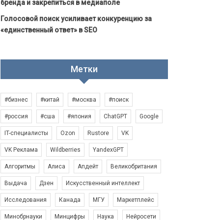
бренда и закрепиться в медиаполе
Голосовой поиск усиливает конкуренцию за
«единственный ответ» в SEO
Метки
#бизнес
#китай
#москва
#поиск
#россия
#сша
#япония
ChatGPT
Google
IT-специалисты
Ozon
Rustore
VK
VK Реклама
Wildberries
YandexGPT
Алгоритмы
Алиса
Апдейт
Великобритания
Выдача
Дзен
Искусственный интеллект
Исследования
Канада
МГУ
Маркетплейс
Минобрнауки
Минцифры
Наука
Нейросети