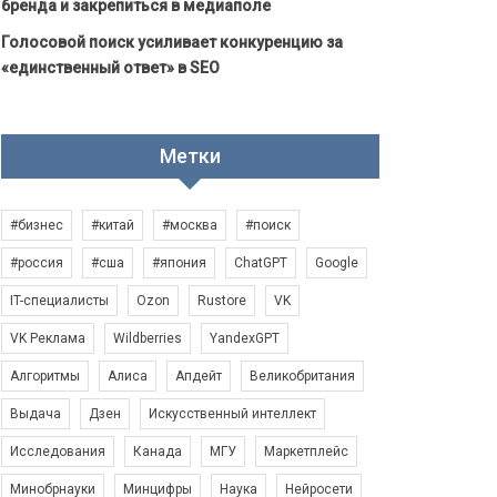
бренда и закрепиться в медиаполе
Голосовой поиск усиливает конкуренцию за
«единственный ответ» в SEO
Метки
#бизнес
#китай
#москва
#поиск
#россия
#сша
#япония
ChatGPT
Google
IT-специалисты
Ozon
Rustore
VK
VK Реклама
Wildberries
YandexGPT
Алгоритмы
Алиса
Апдейт
Великобритания
Выдача
Дзен
Искусственный интеллект
Исследования
Канада
МГУ
Маркетплейс
Минобрнауки
Минцифры
Наука
Нейросети