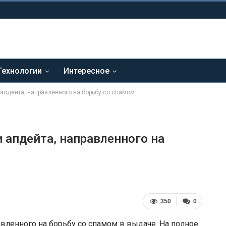
Технологии
Интересное
 апдейта, направленного на борьбу со спамом
 апдейта, направленного на
350
0
авленного на борьбу со спамом в выдаче. На полное