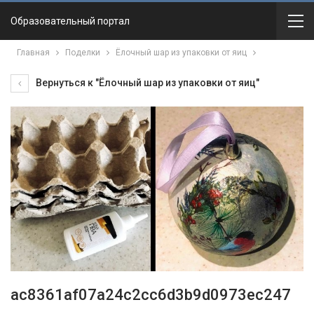
Образовательный портал
Главная
Поделки
Ёлочный шар из упаковки от яиц
Вернуться к "Ёлочный шар из упаковки от яиц"
ac8361af07a24c2cc6d3b9d0973ec247