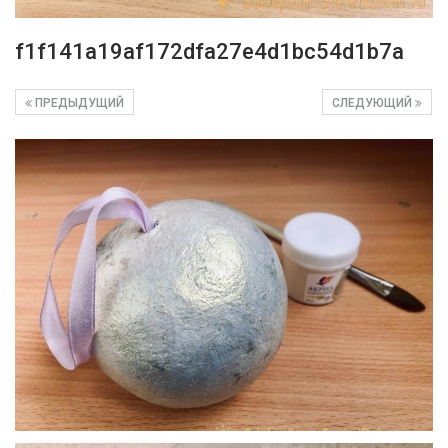
f1f141a19af172dfa27e4d1bc54d1b7a
ПРЕДЫДУЩИЙ
СЛЕДУЮЩИЙ