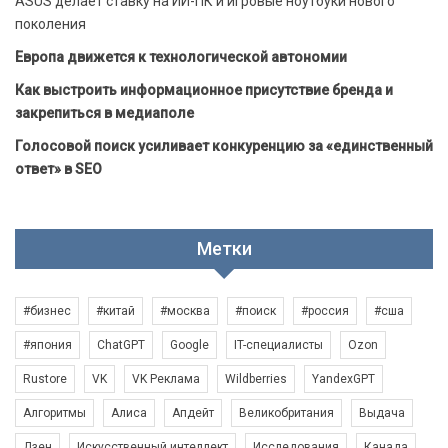
ASUS делает ставку на ИИ-ПК и игровые ноутбуки нового
поколения
Европа движется к технологической автономии
Как выстроить информационное присутствие бренда и
закрепиться в медиаполе
Голосовой поиск усиливает конкуренцию за «единственный
ответ» в SEO
Метки
#бизнес
#китай
#москва
#поиск
#россия
#сша
#япония
ChatGPT
Google
IT-специалисты
Ozon
Rustore
VK
VK Реклама
Wildberries
YandexGPT
Алгоритмы
Алиса
Апдейт
Великобритания
Выдача
Дзен
Искусственный интеллект
Исследования
Канада