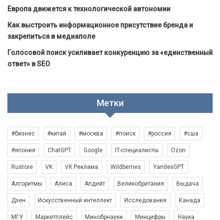
Европа движется к технологической автономии
Как выстроить информационное присутствие бренда и
закрепиться в медиаполе
Голосовой поиск усиливает конкуренцию за «единственный
ответ» в SEO
Метки
#бизнес
#китай
#москва
#поиск
#россия
#сша
#япония
ChatGPT
Google
IT-специалисты
Ozon
Rustore
VK
VK Реклама
Wildberries
YandexGPT
Алгоритмы
Алиса
Апдейт
Великобритания
Выдача
Дзен
Искусственный интеллект
Исследования
Канада
МГУ
Маркетплейс
Минобрнауки
Минцифры
Наука