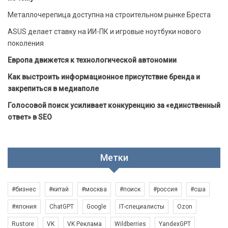
Металлочерепица доступна на строительном рынке Бреста
ASUS делает ставку на ИИ-ПК и игровые ноутбуки нового
поколения
Европа движется к технологической автономии
Как выстроить информационное присутствие бренда и
закрепиться в медиаполе
Голосовой поиск усиливает конкуренцию за «единственный
ответ» в SEO
Метки
#бизнес
#китай
#москва
#поиск
#россия
#сша
#япония
ChatGPT
Google
IT-специалисты
Ozon
Rustore
VK
VK Реклама
Wildberries
YandexGPT