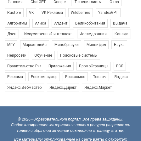
#япония
ChatGPT
Google
IT-специалисты
Ozon
Rustore
VK
VK Реклама
Wildberries
YandexGPT
Алгоритмы
Алиса
Апдейт
Великобритания
Выдача
Дзен
Искусственный интеллект
Исследования
Канада
МГУ
Маркетплейс
Минобрнауки
Минцифры
Наука
Нейросети
Обучение
Поисковые системы
Правительство РФ
Приложения
ПромоСтраницы
РСЯ
Реклама
Роскомнадзор
Роскосмос
Товары
Яндекс
Яндекс.Вебмастер
Яндекс.Директ
Яндекс.Маркет
© 2026 - Образовательный портал. Все права защищены.
Любое копирование материалов с нашего ресурса разрешается
только с обратной активной ссылкой на страницу статьи.
Все материалы опубликованные на сайте взяты с открытых