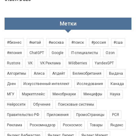
Метки
#бизнес
#китай
#москва
#поиск
#россия
#сша
#япония
ChatGPT
Google
IT-специалисты
Ozon
Rustore
VK
VK Реклама
Wildberries
YandexGPT
Алгоритмы
Алиса
Апдейт
Великобритания
Выдача
Дзен
Искусственный интеллект
Исследования
Канада
МГУ
Маркетплейс
Минобрнауки
Минцифры
Наука
Нейросети
Обучение
Поисковые системы
Правительство РФ
Приложения
ПромоСтраницы
РСЯ
Реклама
Роскомнадзор
Роскосмос
Товары
Яндекс
Яндекс.Вебмастер
Яндекс.Директ
Яндекс.Маркет