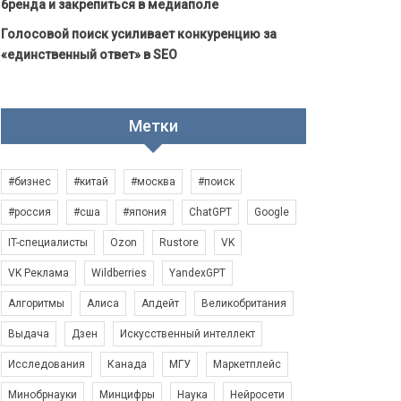
бренда и закрепиться в медиаполе
Голосовой поиск усиливает конкуренцию за
«единственный ответ» в SEO
Метки
#бизнес
#китай
#москва
#поиск
#россия
#сша
#япония
ChatGPT
Google
IT-специалисты
Ozon
Rustore
VK
VK Реклама
Wildberries
YandexGPT
Алгоритмы
Алиса
Апдейт
Великобритания
Выдача
Дзен
Искусственный интеллект
Исследования
Канада
МГУ
Маркетплейс
Минобрнауки
Минцифры
Наука
Нейросети