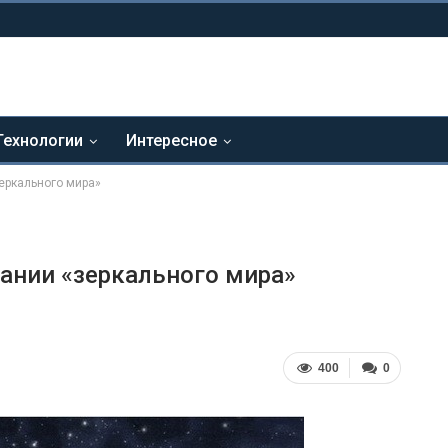
Технологии
Интересное
еркального мира»
ании «зеркального мира»
400
0