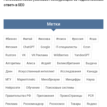
ответ» в SEO
Метки
#бизнес
#китай
#москва
#поиск
#россия
#сша
#япония
ChatGPT
Google
IT-специалисты
Ozon
Rustore
VK
VK Реклама
Wildberries
YandexGPT
Алгоритмы
Алиса
Апдейт
Великобритания
Выдача
Дзен
Искусственный интеллект
Исследования
Канада
МГУ
Маркетплейс
Минобрнауки
Минцифры
Наука
Нейросети
Обучение
Поисковые системы
Правительство РФ
Приложения
ПромоСтраницы
РСЯ
Реклама
Роскомнадзор
Роскосмос
Товары
Яндекс