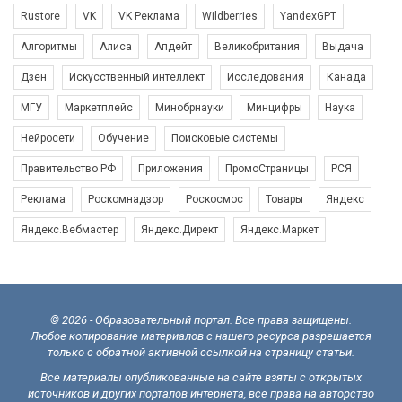
Rustore
VK
VK Реклама
Wildberries
YandexGPT
Алгоритмы
Алиса
Апдейт
Великобритания
Выдача
Дзен
Искусственный интеллект
Исследования
Канада
МГУ
Маркетплейс
Минобрнауки
Минцифры
Наука
Нейросети
Обучение
Поисковые системы
Правительство РФ
Приложения
ПромоСтраницы
РСЯ
Реклама
Роскомнадзор
Роскосмос
Товары
Яндекс
Яндекс.Вебмастер
Яндекс.Директ
Яндекс.Маркет
© 2026 - Образовательный портал. Все права защищены.
Любое копирование материалов с нашего ресурса разрешается
только с обратной активной ссылкой на страницу статьи.
Все материалы опубликованные на сайте взяты с открытых
источников и других порталов интернета, все права на авторство