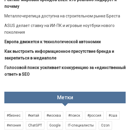
почему
Металлочерепица доступна на строительном рынке Бреста
ASUS делает ставку на ИИ-ПК и игровые ноутбуки нового
поколения
Европа движется к технологической автономии
Как выстроить информационное присутствие бренда и
закрепиться в медиаполе
Голосовой поиск усиливает конкуренцию за «единственный
ответ» в SEO
Метки
#бизнес
#китай
#москва
#поиск
#россия
#сша
#япония
ChatGPT
Google
IT-специалисты
Ozon