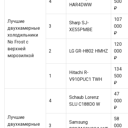
4
500
HAR4DWW
₽
107
Лучшие
Sharp SJ-
3
000
двухкамерные
XE55PMBE
₽
холодильники
No Frost с
120
верхней
2
LG GR-H802 HMHZ
000
морозилкой
₽
134
Hitachi R-
1
500
V910PUC1 TWH
₽
47
Schaub Lorenz
4
000
SLU C188D0 W
₽
Лучшие
58
Samsung
двухкамерные
3
000