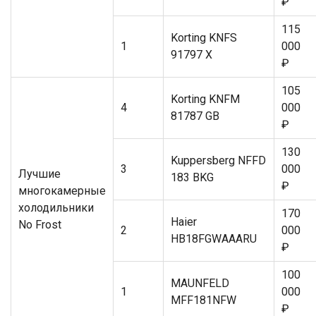
₽
115
Korting KNFS
1
000
91797 X
₽
105
Korting KNFM
4
000
81787 GB
₽
130
Kuppersberg NFFD
3
000
Лучшие
183 BKG
₽
многокамерные
холодильники
170
Haier
No Frost
2
000
HB18FGWAAARU
₽
100
MAUNFELD
1
000
MFF181NFW
₽