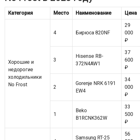
Категория
Место
Наименование
Цена
29
4
Бирюса 820NF
000
₽
37
Hisense RB-
3
600
Хорошие и
372N4AW1
₽
недорогие
холодильники
34
Gorenje NRK 6191
No Frost
2
000
EW4
₽
33
Beko
1
500
B1RCNK362W
₽
56
Samsung RT-25