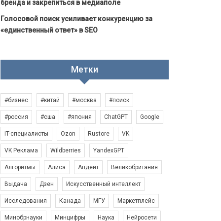
бренда и закрепиться в медиаполе
Голосовой поиск усиливает конкуренцию за
«единственный ответ» в SEO
Метки
#бизнес
#китай
#москва
#поиск
#россия
#сша
#япония
ChatGPT
Google
IT-специалисты
Ozon
Rustore
VK
VK Реклама
Wildberries
YandexGPT
Алгоритмы
Алиса
Апдейт
Великобритания
Выдача
Дзен
Искусственный интеллект
Исследования
Канада
МГУ
Маркетплейс
Минобрнауки
Минцифры
Наука
Нейросети