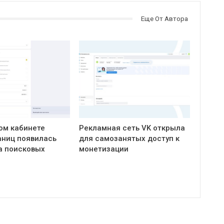
Еще От Автора
ом кабинете
Рекламная сеть VK открыла
ниц появилась
для самозанятых доступ к
а поисковых
монетизации