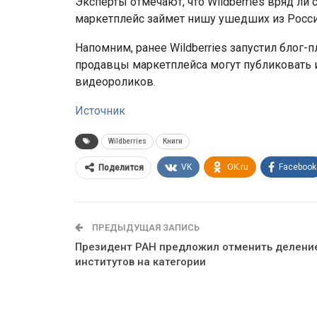
Эксперты отмечают, что Wildberries вряд ли
маркетплейс займет нишу ушедших из России
Напомним, ранее Wildberries запустил блог
продавцы маркетплейса могут публиковать и
видеороликов.
Источник
Wildberries
Книги
VK
OK.ru
Facebook
Поделится
ПРЕДЫДУЩАЯ ЗАПИСЬ
Президент РАН предложил отменить делени
институтов на категории