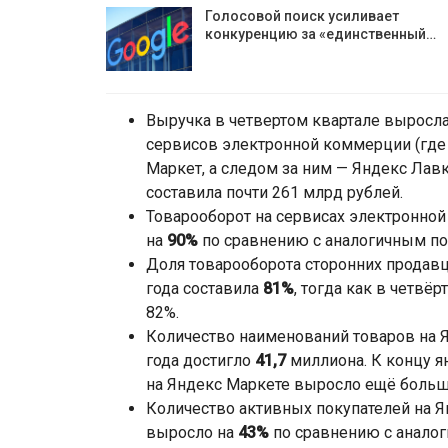
Голосовой поиск усиливает
конкуренцию за «единственный…
Выручка в четвертом квартале выросл
сервисов электронной коммерции (где
Маркет, а следом за ним — Яндекс Лавк
составила почти 261 млрд рублей.
Товарооборот на сервисах электронной
на
90%
по сравнению с аналогичным пок
Доля товарооборота сторонних продавц
года составила
81%
, тогда как в четвё
82%.
Количество наименований товаров на Я
года достигло
41,7
миллиона. К концу я
на Яндекс Маркете выросло ещё больш
Количество активных покупателей на Я
выросло на
43%
по сравнению с аналог