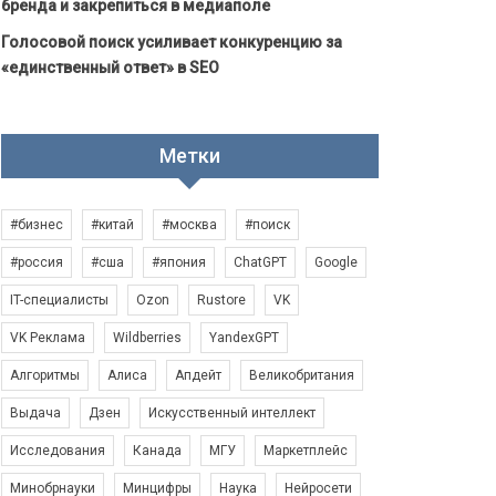
бренда и закрепиться в медиаполе
Голосовой поиск усиливает конкуренцию за
«единственный ответ» в SEO
Метки
#бизнес
#китай
#москва
#поиск
#россия
#сша
#япония
ChatGPT
Google
IT-специалисты
Ozon
Rustore
VK
VK Реклама
Wildberries
YandexGPT
Алгоритмы
Алиса
Апдейт
Великобритания
Выдача
Дзен
Искусственный интеллект
Исследования
Канада
МГУ
Маркетплейс
Минобрнауки
Минцифры
Наука
Нейросети