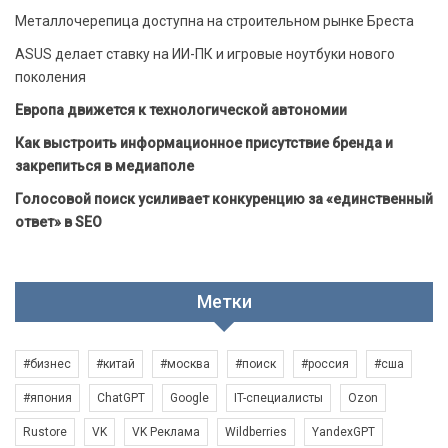
Металлочерепица доступна на строительном рынке Бреста
ASUS делает ставку на ИИ-ПК и игровые ноутбуки нового
поколения
Европа движется к технологической автономии
Как выстроить информационное присутствие бренда и
закрепиться в медиаполе
Голосовой поиск усиливает конкуренцию за «единственный
ответ» в SEO
Метки
#бизнес
#китай
#москва
#поиск
#россия
#сша
#япония
ChatGPT
Google
IT-специалисты
Ozon
Rustore
VK
VK Реклама
Wildberries
YandexGPT