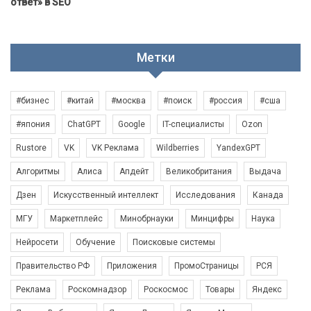
ответ» в SEO
Метки
#бизнес
#китай
#москва
#поиск
#россия
#сша
#япония
ChatGPT
Google
IT-специалисты
Ozon
Rustore
VK
VK Реклама
Wildberries
YandexGPT
Алгоритмы
Алиса
Апдейт
Великобритания
Выдача
Дзен
Искусственный интеллект
Исследования
Канада
МГУ
Маркетплейс
Минобрнауки
Минцифры
Наука
Нейросети
Обучение
Поисковые системы
Правительство РФ
Приложения
ПромоСтраницы
РСЯ
Реклама
Роскомнадзор
Роскосмос
Товары
Яндекс