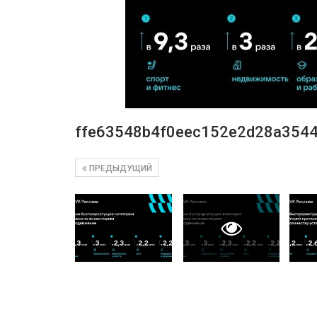
ffe63548b4f0eec152e2d28a354
ПРЕДЫДУЩИЙ