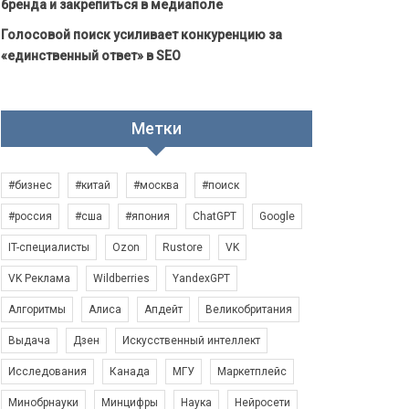
бренда и закрепиться в медиаполе
Голосовой поиск усиливает конкуренцию за
«единственный ответ» в SEO
Метки
#бизнес
#китай
#москва
#поиск
#россия
#сша
#япония
ChatGPT
Google
IT-специалисты
Ozon
Rustore
VK
VK Реклама
Wildberries
YandexGPT
Алгоритмы
Алиса
Апдейт
Великобритания
Выдача
Дзен
Искусственный интеллект
Исследования
Канада
МГУ
Маркетплейс
Минобрнауки
Минцифры
Наука
Нейросети