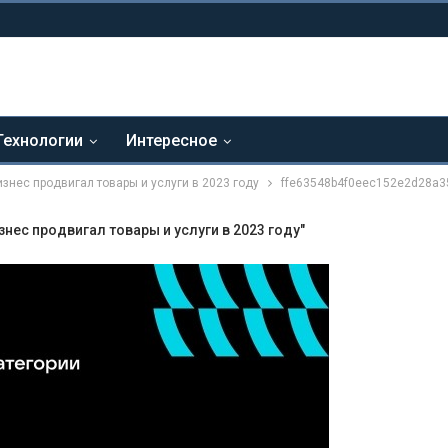
Технологии
Интересное
изнес продвигал товары и услуги в 2023 году
ffe63548b4f0eec152e2d28a
знес продвигал товары и услуги в 2023 году"