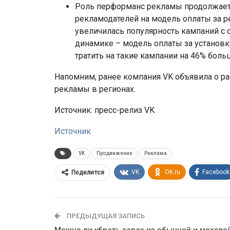
Роль перформанс рекламы продолжает р
рекламодателей на модель оплаты за ре
увеличилась популярность кампаний с 
динамике – модель оплаты за установк
тратить на такие кампании на 46% боль
Напомним, ранее компания VK объявила о 
рекламы в регионах.
Источник: пресс-релиз VK
Источник
VK
Продвижение
Реклама
VK
OK.ru
Facebook
Поделится
ПРЕДЫДУЩАЯ ЗАПИСЬ
Можно ли убрать запах из обычной и мехово