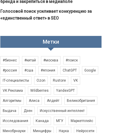
бренда и закрепиться в медиаполе
Голосовой поиск усиливает конкуренцию за
«единственный ответ» в SEO
Метки
#бизнес
#китай
#москва
#поиск
#россия
#сша
#япония
ChatGPT
Google
IT-специалисты
Ozon
Rustore
VK
VK Реклама
Wildberries
YandexGPT
Алгоритмы
Алиса
Апдейт
Великобритания
Выдача
Дзен
Искусственный интеллект
Исследования
Канада
МГУ
Маркетплейс
Минобрнауки
Минцифры
Наука
Нейросети