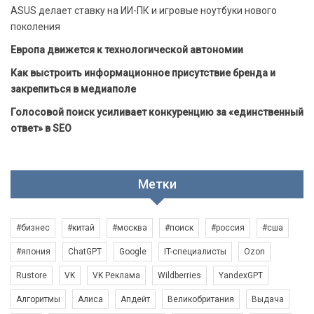
ASUS делает ставку на ИИ-ПК и игровые ноутбуки нового
поколения
Европа движется к технологической автономии
Как выстроить информационное присутствие бренда и
закрепиться в медиаполе
Голосовой поиск усиливает конкуренцию за «единственный
ответ» в SEO
Метки
#бизнес
#китай
#москва
#поиск
#россия
#сша
#япония
ChatGPT
Google
IT-специалисты
Ozon
Rustore
VK
VK Реклама
Wildberries
YandexGPT
Алгоритмы
Алиса
Апдейт
Великобритания
Выдача